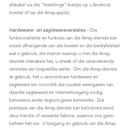
afskakel via die “Instellings”-kieslys op u Android-
toestel of op die Array-app(s).
Hardeware- en sagtewarevereistes
– Die
funksionaliteite en funksies van die Array-dienste kan
wissel afhangende van die toestel en die bedryfstelsel
wat u gebruik, die manier waarop u met die Array-
dienste interaksie het, u streek of die veranderende
vereistes van toepaslike wette. Om die Array-dienste
te gebruik, het u versoenbare hardeware en
sagteware (en moontlik die nuutste weergawes van
daardie sagteware) en internettoegang nodig,
benewens ander tegnologiese kenmerke. Die
prestasie van die Array-dienste kan beïnvloed word
deur hierdie of verwante faktore, waaroor ons geen
beheer het nie. U toegang en gebruik van die Array-