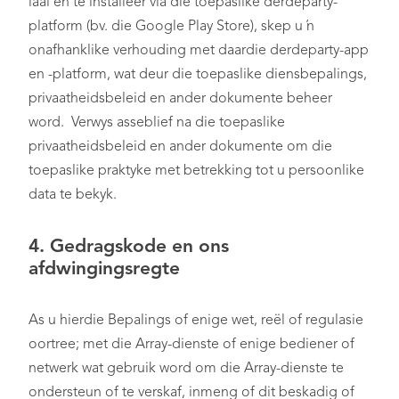
laai en te installeer via die toepaslike derdeparty-
platform (bv. die Google Play Store), skep u ’n
onafhanklike verhouding met daardie derdeparty-app
en -platform, wat deur die toepaslike diensbepalings,
privaatheidsbeleid en ander dokumente beheer
word. Verwys asseblief na die toepaslike
privaatheidsbeleid en ander dokumente om die
toepaslike praktyke met betrekking tot u persoonlike
data te bekyk.
4. Gedragskode en ons
afdwingingsregte
As u hierdie Bepalings of enige wet, reël of regulasie
oortree; met die Array-dienste of enige bediener of
netwerk wat gebruik word om die Array-dienste te
ondersteun of te verskaf, inmeng of dit beskadig of