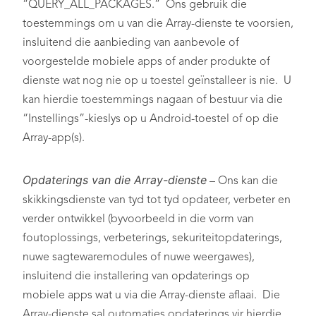
“QUERY_ALL_PACKAGES.” Ons gebruik die
toestemmings om u van die Array-dienste te voorsien,
insluitend die aanbieding van aanbevole of
voorgestelde mobiele apps of ander produkte of
dienste wat nog nie op u toestel geïnstalleer is nie. U
kan hierdie toestemmings nagaan of bestuur via die
“Instellings”-kieslys op u Android-toestel of op die
Array-app(s).
Opdaterings van die Array-dienste
– Ons kan die
skikkingsdienste van tyd tot tyd opdateer, verbeter en
verder ontwikkel (byvoorbeeld in die vorm van
foutoplossings, verbeterings, sekuriteitopdaterings,
nuwe sagtewaremodules of nuwe weergawes),
insluitend die installering van opdaterings op
mobiele apps wat u via die Array-dienste aflaai. Die
Array-dienste sal outomaties opdaterings vir hierdie