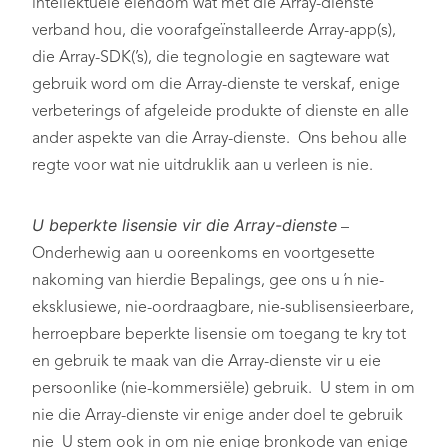
intellektuele eiendom wat met die Array-dienste
verband hou, die voorafgeïnstalleerde Array-app(s),
die Array-SDK(’s), die tegnologie en sagteware wat
gebruik word om die Array-dienste te verskaf, enige
verbeterings of afgeleide produkte of dienste en alle
ander aspekte van die Array-dienste. Ons behou alle
regte voor wat nie uitdruklik aan u verleen is nie.
U beperkte lisensie vir die Array-dienste
–
Onderhewig aan u ooreenkoms en voortgesette
nakoming van hierdie Bepalings, gee ons u ’n nie-
eksklusiewe, nie-oordraagbare, nie-sublisensieerbare,
herroepbare beperkte lisensie om toegang te kry tot
en gebruik te maak van die Array-dienste vir u eie
persoonlike (nie-kommersiële) gebruik. U stem in om
nie die Array-dienste vir enige ander doel te gebruik
nie U stem ook in om nie enige bronkode van enige