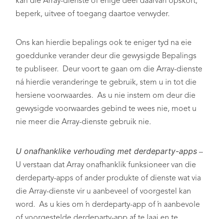
kan die Array-dienste of enige deel daarvan opskort,
beperk, uitvee of toegang daartoe verwyder.
Ons kan hierdie bepalings ook te eniger tyd na eie
goeddunke verander deur die gewysigde Bepalings
te publiseer. Deur voort te gaan om die Array-dienste
ná hierdie veranderinge te gebruik, stem u in tot die
hersiene voorwaardes. As u nie instem om deur die
gewysigde voorwaardes gebind te wees nie, moet u
nie meer die Array-dienste gebruik nie.
U onafhanklike verhouding met derdeparty-apps
–
U verstaan dat Array onafhanklik funksioneer van die
derdeparty-apps of ander produkte of dienste wat via
die Array-dienste vir u aanbeveel of voorgestel kan
word. As u kies om ’n derdeparty-app of ’n aanbevole
of voorgestelde derdeparty-app af te laai en te