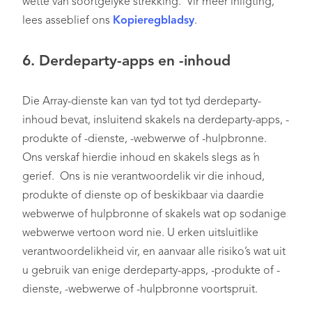
wette van soortgelyke strekking. Vir meer inligting,
lees asseblief ons
Kopieregbladsy
.
6. Derdeparty-apps en -inhoud
Die Array-dienste kan van tyd tot tyd derdeparty-
inhoud bevat, insluitend skakels na derdeparty-apps, -
produkte of -dienste, -webwerwe of -hulpbronne.
Ons verskaf hierdie inhoud en skakels slegs as ’n
gerief. Ons is nie verantwoordelik vir die inhoud,
produkte of dienste op of beskikbaar via daardie
webwerwe of hulpbronne of skakels wat op sodanige
webwerwe vertoon word nie. U erken uitsluitlike
verantwoordelikheid vir, en aanvaar alle risiko’s wat uit
u gebruik van enige derdeparty-apps, -produkte of -
dienste, -webwerwe of -hulpbronne voortspruit.