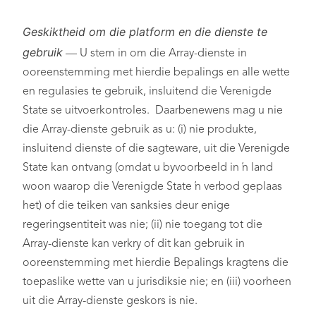
Geskiktheid om die platform en die dienste te
gebruik
— U stem in om die Array-dienste in
ooreenstemming met hierdie bepalings en alle wette
en regulasies te gebruik, insluitend die Verenigde
State se uitvoerkontroles. Daarbenewens mag u nie
die Array-dienste gebruik as u: (i) nie produkte,
insluitend dienste of die sagteware, uit die Verenigde
State kan ontvang (omdat u byvoorbeeld in ’n land
woon waarop die Verenigde State ’n verbod geplaas
het) of die teiken van sanksies deur enige
regeringsentiteit was nie; (ii) nie toegang tot die
Array-dienste kan verkry of dit kan gebruik in
ooreenstemming met hierdie Bepalings kragtens die
toepaslike wette van u jurisdiksie nie; en (iii) voorheen
uit die Array-dienste geskors is nie.