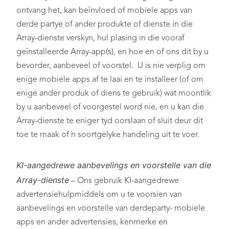
ontvang het, kan beïnvloed of mobiele apps van
derde partye of ander produkte of dienste in die
Array-dienste verskyn, hul plasing in die vooraf
geïnstalleerde Array-app(s), en hoe en of ons dit by u
bevorder, aanbeveel of voorstel. U is nie verplig om
enige mobiele apps af te laai en te installeer (of om
enige ander produk of diens te gebruik) wat moontlik
by u aanbeveel of voorgestel word nie, en u kan die
Array-dienste te eniger tyd oorslaan of sluit deur dit
toe te maak of ’n soortgelyke handeling uit te voer.
KI-aangedrewe aanbevelings en voorstelle van die
Array-dienste
– Ons gebruik KI-aangedrewe
advertensiehulpmiddels om u te voorsien van
aanbevelings en voorstelle van derdeparty- mobiele
apps en ander advertensies, kenmerke en