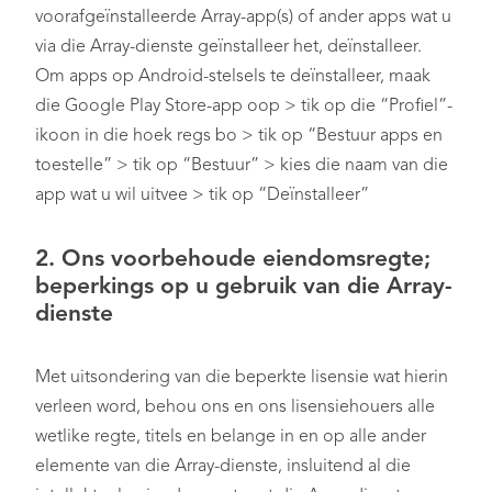
voorafgeïnstalleerde Array-app(s) of ander apps wat u
via die Array-dienste geïnstalleer het, deïnstalleer.
Om apps op Android-stelsels te deïnstalleer, maak
die Google Play Store-app oop > tik op die “Profiel”-
ikoon in die hoek regs bo > tik op “Bestuur apps en
toestelle” > tik op “Bestuur” > kies die naam van die
app wat u wil uitvee > tik op “Deïnstalleer”
2. Ons voorbehoude eiendomsregte;
beperkings op u gebruik van die Array-
dienste
Met uitsondering van die beperkte lisensie wat hierin
verleen word, behou ons en ons lisensiehouers alle
wetlike regte, titels en belange in en op alle ander
elemente van die Array-dienste, insluitend al die