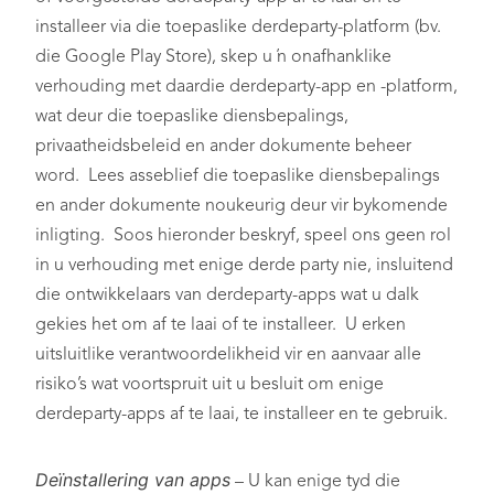
installeer via die toepaslike derdeparty-platform (bv.
die Google Play Store), skep u ’n onafhanklike
verhouding met daardie derdeparty-app en -platform,
wat deur die toepaslike diensbepalings,
privaatheidsbeleid en ander dokumente beheer
word. Lees asseblief die toepaslike diensbepalings
en ander dokumente noukeurig deur vir bykomende
inligting. Soos hieronder beskryf, speel ons geen rol
in u verhouding met enige derde party nie, insluitend
die ontwikkelaars van derdeparty-apps wat u dalk
gekies het om af te laai of te installeer. U erken
uitsluitlike verantwoordelikheid vir en aanvaar alle
risiko’s wat voortspruit uit u besluit om enige
derdeparty-apps af te laai, te installeer en te gebruik.
Deïnstallering van apps
– U kan enige tyd die