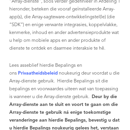
“Array-dienste”, soos verder gedefinieer in Afdeling 1
hieronder, beteken die vooraf geïnstalleerde Array-
app(s), die Array-sagteware-ontwikkelingstel(le) (die
“SDK”) en enige verwante integrasies, koppelvlakke,
kenmerke, inhoud en ander advertensieprodukte wat
u help om mobiele apps en ander produkte of
dienste te ontdek en daarmee interaksie te hê.
Lees asseblief hierdie Bepalings en
ons
Privaatheidsbeleid
noukeurig deur voordat u die
Array-dienste gebruik. Hierdie Bepalings sit die
bepalings en voorwaardes uiteen wat van toepassing
is wanneer u die Array-dienste gebruik.
Deur by die
Array-dienste aan te sluit en voort te gaan om die
Array-dienste te gebruik ná enige toekomstige
veranderinge aan hierdie Bepalings, bevestig u dat
u hierdie Bepalings noukeurig gelees het, verstaan