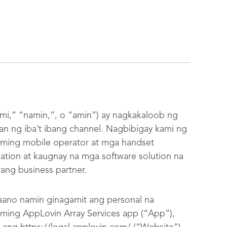
mi,” “namin,”, o “amin”) ay nagkakaloob ng
 ng iba’t ibang channel. Nagbibigay kami ng
 aming mobile operator at mga handset
ation at kaugnay na mga software solution na
ang business partner.
paano namin ginagamit ang personal na
ing AppLovin Array Services app (“App”),