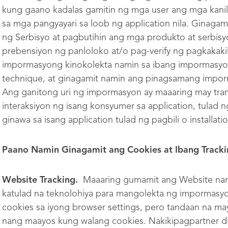
kung gaano kadalas gamitin ng mga user ang mga kani
sa mga pangyayari sa loob ng application nila. Ginaga
ng Serbisyo at pagbutihin ang mga produkto at serbisy
prebensiyon ng panloloko at/o pag-verify ng pagkakak
impormasyong kinokolekta namin sa ibang impormasyon
technique, at ginagamit namin ang pinagsamang impor
Ang ganitong uri ng impormasyon ay maaaring may tran
interaksiyon ng isang konsyumer sa application, tulad
ginawa sa isang application tulad ng pagbili o installati
Paano Namin Ginagamit ang Cookies at Ibang Tracki
Website Tracking.
Maaaring gumamit ang Website nami
katulad na teknolohiya para mangolekta ng impormasy
cookies sa iyong browser settings, pero tandaan na ma
nang maayos kung walang cookies. Nakikipagpartner di