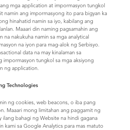
lang mga application at impormasyon tungkol
mit namin ang impormasyong ito para bigyan ka
ong hinahatid namin sa iyo, kabilang ang
ilanlan. Maaari din naming pagsamahin ang
 na nakukuha namin sa mga analytical
masyon na iyon para mag-alok ng Serbisyo.
sactional data na may kinalaman sa
 ng impormasyon tungkol sa mga aksiyong
on ng application.
ng Technologies
n ng cookies, web beacons, o iba pang
on. Maaari mong limitahan ang paggamit ng
y ilang bahagi ng Website na hindi gagana
n kami sa Google Analytics para mas matuto