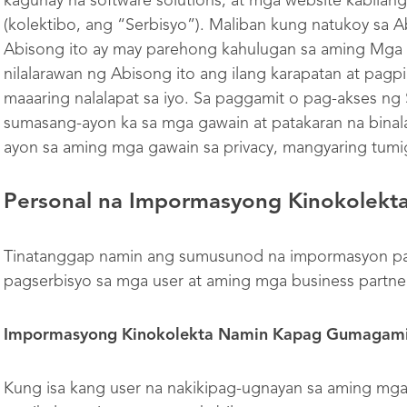
kagunay na software solutions, at mga website kabilang
(kolektibo, ang “Serbisyo”). Maliban kung natukoy sa 
Abisong ito ay may parehong kahulugan sa aming Mga T
nilalarawan ng Abisong ito ang ilang karapatan at pag
maaaring nalalapat sa iyo. Sa paggamit o pag-akses ng 
sumasang-ayon ka sa mga gawain at patakaran na binala
ayon sa aming mga gawain sa privacy, mangyaring tumi
Personal na Impormasyong Kinokolekt
Tinatanggap namin ang sumusunod na impormasyon pa
pagserbisyo sa mga user at aming mga business partne
Impormasyong Kinokolekta Namin Kapag Gumagamit
Kung isa kang user na nakikipag-ugnayan sa aming mga