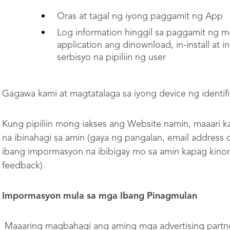
Oras at tagal ng iyong paggamit ng App
Log information hinggil sa paggamit ng mg
application ang dinownload, in-install at in
serbisyo na pipiliin ng user
Gagawa kami at magtatalaga sa iyong device ng identif
Kung pipiliin mong iakses ang Website namin, maaari
na ibinahagi sa amin (gaya ng pangalan, email address
ibang impormasyon na ibibigay mo sa amin kapag kinon
feedback).
Impormasyon mula sa mga Ibang Pinagmulan
Maaaring magbahagi ang aming mga advertising partn