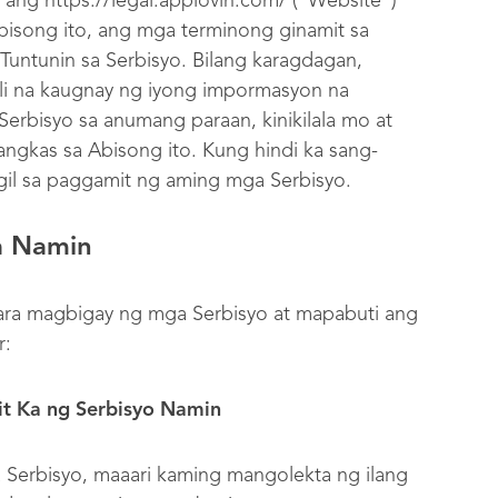
 ang https://legal.applovin.com/ (“Website”)
Abisong ito, ang mga terminong ginamit sa
untunin sa Serbisyo. Bilang karagdagan,
pili na kaugnay ng iyong impormasyon na
Serbisyo sa anumang paraan, kinikilala mo at
ngkas sa Abisong ito. Kung hindi ka sang-
gil sa paggamit ng aming mga Serbisyo.
a Namin
ra magbigay ng mga Serbisyo at mapabuti ang
r:
 Ka ng Serbisyo Namin
 Serbisyo, maaari kaming mangolekta ng ilang