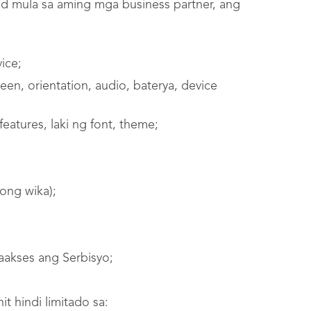
d mula sa aming mga business partner, ang
ice;
een, orientation, audio, baterya, device
features, laki ng font, theme;
tong wika);
aakses ang Serbisyo;
 hindi limitado sa: