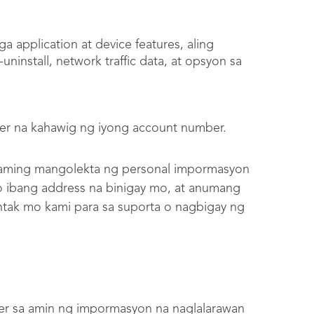
a application at device features, aling
-uninstall, network traffic data, at opsyon sa
ier na kahawig ng iyong account number.
 kaming mangolekta ng personal impormasyon
 o ibang address na binigay mo, at anumang
tak mo kami para sa suporta o nagbigay ng
er sa amin ng impormasyon na naglalarawan