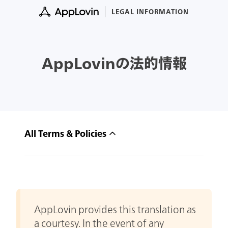
Skip
LEGAL INFORMATION
to
content
AppLovinの法的情報
All Terms & Policies
AppLovin provides this translation as
a courtesy. In the event of any