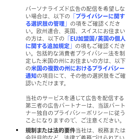
パーソナライズド広告の配信を希望しな
い場合は、以下の
「プライバシーに関す
る選択肢の管理」
の項をご確認くださ
い。欧州連合、英国、スイスにお住まい
の方は、以下の
「EU加盟国/英国の個人
に関する追加規定」
の項もご確認くださ
い。包括的な消費者プライバシー法を制
定した米国の州にお住まいの方は、以下
の
米国の複数の州におけるプライバシー
通知
の項目にて、その他の選択肢をご確
認いただけます。
当社のサービスを通じて広告を配信する
第三者の広告パートナーは、当該パート
ナー独自のプライバシーポリシーに従う
ことになりますので、ご注意ください。
規制または法的要件
当社は、税務または
会計目的など、法律で義務づけられてい