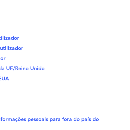
tilizador
utilizador
dor
 da UE/Reino Unido
 EUA
formações pessoais para fora do país do