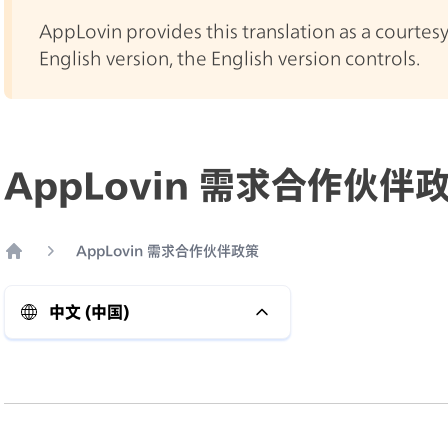
AppLovin provides this translation as a courtesy.
English version, the English version controls.
AppLovin 需求合作伙伴
AppLovin 需求合作伙伴政策
Home
中文 (中国)