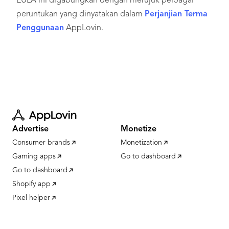
EULA ini digabungkan dengan merujuk pelbagai
peruntukan yang dinyatakan dalam
Perjanjian Terma
Penggunaan
AppLovin.
Advertise
Monetize
Consumer brands
Monetization
Gaming apps
Go to dashboard
Go to dashboard
Shopify app
Pixel helper