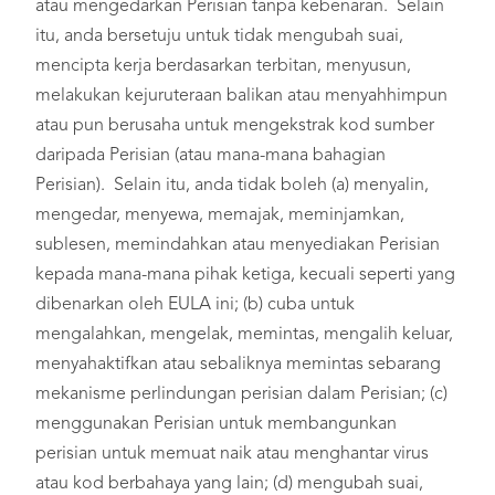
atau mengedarkan Perisian tanpa kebenaran. Selain
itu, anda bersetuju untuk tidak mengubah suai,
mencipta kerja berdasarkan terbitan, menyusun,
melakukan kejuruteraan balikan atau menyahhimpun
atau pun berusaha untuk mengekstrak kod sumber
daripada Perisian (atau mana-mana bahagian
Perisian). Selain itu, anda tidak boleh (a) menyalin,
mengedar, menyewa, memajak, meminjamkan,
sublesen, memindahkan atau menyediakan Perisian
kepada mana-mana pihak ketiga, kecuali seperti yang
dibenarkan oleh EULA ini; (b) cuba untuk
mengalahkan, mengelak, memintas, mengalih keluar,
menyahaktifkan atau sebaliknya memintas sebarang
mekanisme perlindungan perisian dalam Perisian; (c)
menggunakan Perisian untuk membangunkan
perisian untuk memuat naik atau menghantar virus
atau kod berbahaya yang lain; (d) mengubah suai,