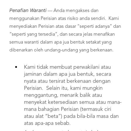
Penafian Waranti
— Anda mengakses dan
menggunakan Perisian atas risiko anda sendiri. Kami
menyediakan Perisian atas dasar “seperti adanya” dan
“seperti yang tersedia”, dan secara jelas menafikan
semua waranti dalam apa jua bentuk setakat yang
dibenarkan oleh undang-undang yang berkenaan.
Kami tidak membuat perwakilani atau
jaminan dalam apa jua bentuk, secara
nyata atau tersirat berkenaan dengan
Perisian. Selain itu, kami mungkin
menggantung, menarik balik atau
menyekat ketersediaan semua atau mana-
mana bahagian Perisian (termasuk ciri
atau alat “beta”) pada bila-bila masa dan
atas apa-apa sebab.