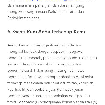
dan mana-mana perjanjian dan dasar lain yang
mengawal penggunaan Perisian, Platform dan
Perkhidmatan anda.
6.
Ganti Rugi Anda terhadap Kami
Anda akan membayar ganti rugi kepada dan
mengikat kontrak dengan AppLovin, pegawai,
pengurus, pengarah, pekerja, ahli gabungan dan anak
syarikat, dan setiap wakil sah, pengganti dan
penerima serah hak masing-masing, (dan, atas
permintaan AppLovin, mempertahankan AppLovin)
terhadap mana-mana dan semua tuntutan, kerugian,
kos, liabiliti dan perbelanjaan (termasuk yuran
peguam yang munasabah) berkaitan dengan atau
timbul daripada (a) penggunaan Perisian anda atau (b)