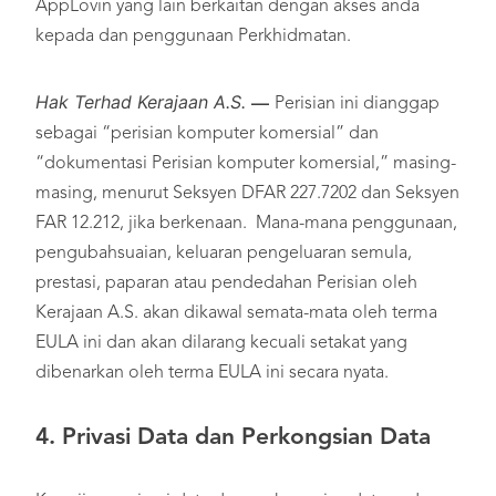
AppLovin yang lain berkaitan dengan akses anda
kepada dan penggunaan Perkhidmatan.
Hak Terhad Kerajaan A.S.
—
Perisian ini dianggap
sebagai “perisian komputer komersial” dan
“dokumentasi Perisian komputer komersial,” masing-
masing, menurut Seksyen DFAR 227.7202 dan Seksyen
FAR 12.212, jika berkenaan. Mana-mana penggunaan,
pengubahsuaian, keluaran pengeluaran semula,
prestasi, paparan atau pendedahan Perisian oleh
Kerajaan A.S. akan dikawal semata-mata oleh terma
EULA ini dan akan dilarang kecuali setakat yang
dibenarkan oleh terma EULA ini secara nyata.
4.
Privasi Data dan Perkongsian Data