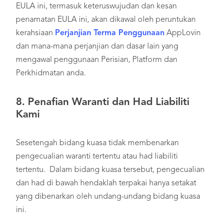
EULA ini, termasuk keteruswujudan dan kesan
penamatan EULA ini, akan dikawal oleh peruntukan
kerahsiaan
Perjanjian Terma Penggunaan
AppLovin
dan mana-mana perjanjian dan dasar lain yang
mengawal penggunaan Perisian, Platform dan
Perkhidmatan anda.
8.
Penafian Waranti dan Had Liabiliti
Kami
Sesetengah bidang kuasa tidak membenarkan
pengecualian waranti tertentu atau had liabiliti
tertentu. Dalam bidang kuasa tersebut, pengecualian
dan had di bawah hendaklah terpakai hanya setakat
yang dibenarkan oleh undang-undang bidang kuasa
ini.