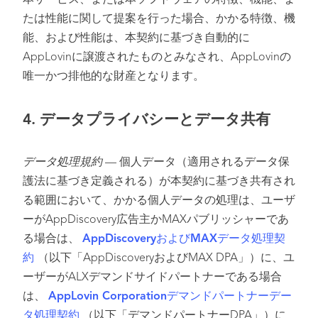
本サービス、または本ソフトウェアの特徴、機能、ま
たは性能に関して提案を行った場合、かかる特徴、機
能、および性能は、本契約に基づき自動的に
AppLovinに譲渡されたものとみなされ、AppLovinの
唯一かつ排他的な財産となります。
4.
データプライバシーとデータ共有
データ処理規約
— 個人データ（適用されるデータ保
護法に基づき定義される）が本契約に基づき共有され
る範囲において、かかる個人データの処理は、ユーザ
ーがAppDiscovery広告主かMAXパブリッシャーであ
る場合は、
AppDiscoveryおよびMAXデータ処理契
約
（以下「AppDiscoveryおよびMAX DPA」）に、ユ
ーザーがALXデマンドサイドパートナーである場合
は、
AppLovin Corporationデマンドパートナーデー
タ処理契約
（以下「デマンドパートナーDPA」）に