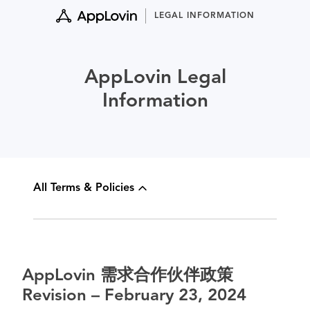
Skip
LEGAL INFORMATION
to
content
AppLovin Legal
Information
All Terms & Policies
AppLovin 需求合作伙伴政策
Revision – February 23, 2024