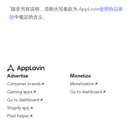
*
除非另有说明，否则大写条款为 AppLovin
使用协议条
款
中规定的含义。
Advertise
Monetize
Consumer brands
Monetization
Gaming apps
Go to dashboard
Go to dashboard
Shopify app
Pixel helper