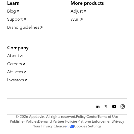
Learn
More products
Blog
Adjust
Support
Wurl
Brand guidelines
Company
About
Careers
Affiliates
Investors
© 2026 AppLovin. All rights reserved.
Policy Center
Terms of Use
Publisher Policies
Demand Partner Policies
Platform Enforcement
Privacy
Your Privacy Choices
Cookies Settings