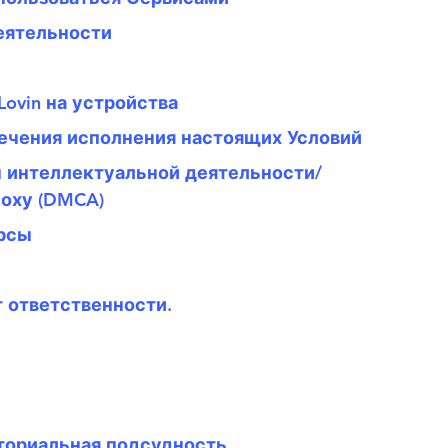
еятельности
Lovin на устройства
печения исполнения настоящих Условий
ы интеллектуальной деятельности/
поху (DMCA)
урсы
т ответственности.
ториальная подсудность