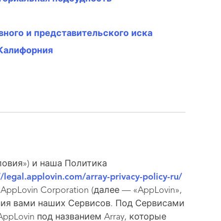
вного и представительского иска
 Калифорния
ловия») и наша Политика
//legal.applovin.com/array-privacy-policy-ru/
pLovin Corporation (далее — «AppLovin»,
ния вами наших Сервисов. Под Сервисами
pLovin под названием Array, которые