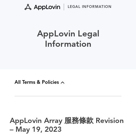
Skip
LEGAL INFORMATION
to
content
AppLovin Legal
Information
All Terms & Policies
AppLovin Array 服務條款 Revision
– May 19, 2023