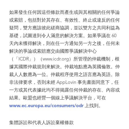
如果發生任何因這些條款而產生或與其相關的任何爭論
或索賠，包括對於其存在、有效性、終止或違反的任何
疑問，雙方應該彼此磋商協調，並以雙方之共同利益為
基礎，試圖達到令人滿意的解決方案。如果爭議在 60
天內未獲得解決，則在任一方通知另一方之後，任何未
解決的爭論或索賠應交由國際爭議解決中心
（「ICDR」）（www.icdr.org）所管理的仲裁機制，根
據其國際仲裁規則來解決。仲裁地點應為英國倫敦。仲
裁人人數應為一位。仲裁程序使用之語言應為英語。除
非法律要求，否則未經 AppLovin 事先書面同意下，任
一方或其代表據此均不得揭露任何仲裁的存在、內容或
結果。歐盟也經營一個線上爭議解決平台，可在
www.ec.europa.eu/consumers/odr
上找到。
集體訴訟和代表人訴訟棄權條款