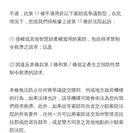
不過，此第 17 條不適用於以下索賠或爭議類型，在此
情況下，您或我們得根據上述第 17 條於法院起訴：
(1) 侵權或其他智慧財產權濫用的索賠，包括尋求禁制
令救濟之請求；以及
(2) 因違反本條款第 3 條和第 7 條規定產生之預防性禁
制令救濟的請求。
本條無法防止任何將爭議提交聯邦、州或地方政府機構
的行為，如果法律允許，該等機構可能會依法為您向我
們尋求救濟。此外，如果此等索賠符合送交小額索賠法
院的所有要件，任何一方可以將索賠送交加州聖塔克拉
拉郡或您居住縣市，或是雙方同意之其他地點的小額索
賠法院。