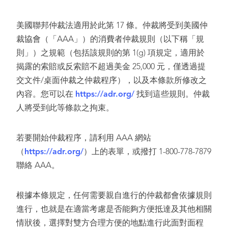
美國聯邦仲裁法適用於此第 17 條。仲裁將受到美國仲
裁協會（「AAA」）的消費者仲裁規則（以下稱「規
則」）之規範（包括該規則的第 1(g) 項規定，適用於
揭露的索賠或反索賠不超過美金 25,000 元，僅透過提
交文件/桌面仲裁之仲裁程序），以及本條款所修改之
內容。您可以在
https://adr.org/
找到這些規則。仲裁
人將受到此等條款之拘束。
若要開始仲裁程序，請利用 AAA 網站
（
https://adr.org/
）上的表單，或撥打 1-800-778-7879
聯絡 AAA。
根據本條規定，任何需要親自進行的仲裁都會依據規則
進行，也就是在適當考慮是否能夠方便抵達及其他相關
情狀後，選擇對雙方合理方便的地點進行此面對面程