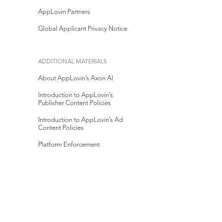
AppLovin Partners
Global Applicant Privacy Notice
ADDITIONAL MATERIALS
About AppLovin’s Axon AI
Introduction to AppLovin’s
Publisher Content Policies
Introduction to AppLovin’s Ad
Content Policies
Platform Enforcement