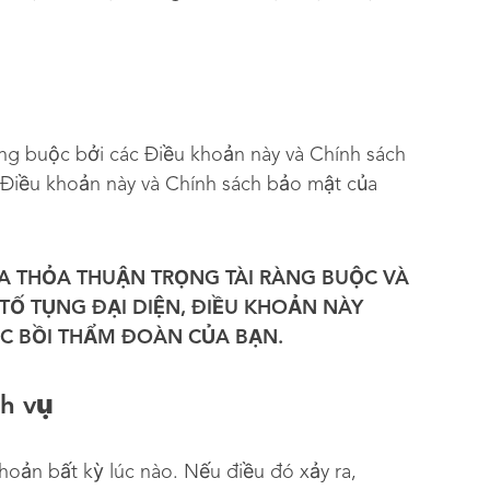
àng buộc bởi các Điều khoản này và Chính sách
 Điều khoản này và Chính sách bảo mật của
A THỎA THUẬN TRỌNG TÀI RÀNG BUỘC VÀ
TỐ TỤNG ĐẠI DIỆN, ĐIỀU KHOẢN NÀY
ẶC BỒI THẨM ĐOÀN CỦA BẠN
.
ch vụ
hoản bất kỳ lúc nào. Nếu điều đó xảy ra,