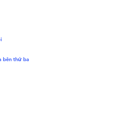
ôi
ủa bên thứ ba