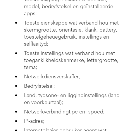
model, bedryfstelsel en geïnstalleerde
apps;
Toesteleienskappe wat verband hou met
skermgrootte, oriëntasie, klank, battery,
toestelgeheuegebruik, instellings en
selflaaityd;
Toestelinstellings wat verband hou met
toeganklikheidskenmerke, lettergrootte,
tema;
Netwerkdiensverskaffer;
Bedryfstelsel;
Land, tydsone- en ligginginstellings (land
en voorkeurtaal);
Netwerkverbindingtipe en -spoed;
IP-adres;
Internetblaaier-gebruiker-agent wat