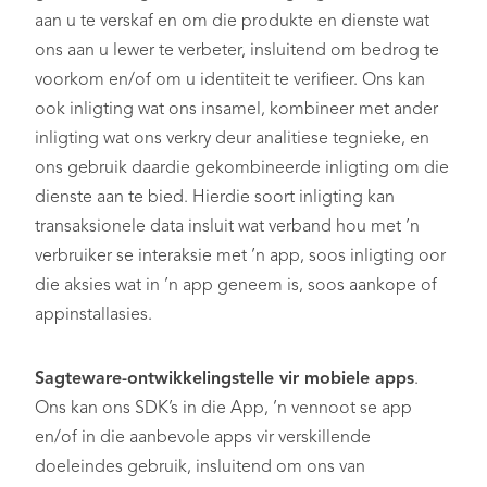
aan u te verskaf en om die produkte en dienste wat
ons aan u lewer te verbeter, insluitend om bedrog te
voorkom en/of om u identiteit te verifieer. Ons kan
ook inligting wat ons insamel, kombineer met ander
inligting wat ons verkry deur analitiese tegnieke, en
ons gebruik daardie gekombineerde inligting om die
dienste aan te bied. Hierdie soort inligting kan
transaksionele data insluit wat verband hou met ’n
verbruiker se interaksie met ’n app, soos inligting oor
die aksies wat in ’n app geneem is, soos aankope of
appinstallasies.
Sagteware-ontwikkelingstelle vir mobiele apps
.
Ons kan ons SDK’s in die App, ’n vennoot se app
en/of in die aanbevole apps vir verskillende
doeleindes gebruik, insluitend om ons van