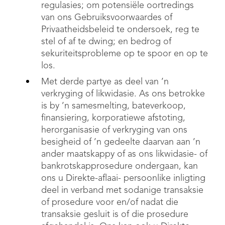
regulasies; om potensiële oortredings
van ons Gebruiksvoorwaardes of
Privaatheidsbeleid te ondersoek, reg te
stel of af te dwing; en bedrog of
sekuriteitsprobleme op te spoor en op te
los.
Met derde partye as deel van ’n
verkryging of likwidasie. As ons betrokke
is by ’n samesmelting, bateverkoop,
finansiering, korporatiewe afstoting,
herorganisasie of verkryging van ons
besigheid of ’n gedeelte daarvan aan ’n
ander maatskappy of as ons likwidasie- of
bankrotskapprosedure ondergaan, kan
ons u Direkte-aflaai- persoonlike inligting
deel in verband met sodanige transaksie
of prosedure voor en/of nadat die
transaksie gesluit is of die prosedure