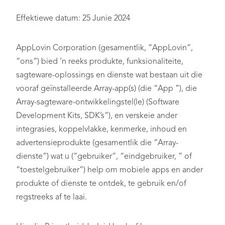
Effektiewe datum: 25 Junie 2024
AppLovin Corporation (gesamentlik, “AppLovin”,
“ons”) bied ’n reeks produkte, funksionaliteite,
sagteware-oplossings en dienste wat bestaan uit die
vooraf geïnstalleerde Array-app(s) (die “App ”), die
Array-sagteware-ontwikkelingstel(le) (Software
Development Kits, SDK’s”), en verskeie ander
integrasies, koppelvlakke, kenmerke, inhoud en
advertensieprodukte (gesamentlik die “Array-
dienste”) wat u (“gebruiker”, “eindgebruiker, ” of
“toestelgebruiker”) help om mobiele apps en ander
produkte of dienste te ontdek, te gebruik en/of
regstreeks af te laai.