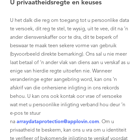
U privaatheidsregte en keuses
U het dalk die reg om toegang tot u persoonlike data
te versoek, dit reg te stel, te wysig, uit te vee, dit na ’n
ander diensverskaffer oor te dra, dit te beperk of
beswaar te maak teen sekere vorme van gebruik
(byvoorbeeld direkte bemarking). Ons sal u nie meer
laat betaal of ’n ander vlak van diens aan u verskaf as u
enige van hierdie regte uitoefen nie. Wanneer
veranderinge egter aangebring word, kan ons ’n
afskrif van die onhersiene inligting in ons rekords
behou. U kan ons ook kontak oor vrae of versoeke
wat met u persoonlike inligting verband hou deur ’n
e-pos te stuur
na
arraydataprotection@applovin.com
. Om u
privaatheid te beskerm, kan ons u vra om u identiteit
te verifieer of bykomende inligting te verskaf voordat