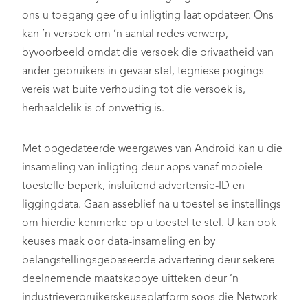
ons u toegang gee of u inligting laat opdateer. Ons
kan ’n versoek om ’n aantal redes verwerp,
byvoorbeeld omdat die versoek die privaatheid van
ander gebruikers in gevaar stel, tegniese pogings
vereis wat buite verhouding tot die versoek is,
herhaaldelik is of onwettig is.
Met opgedateerde weergawes van Android kan u die
insameling van inligting deur apps vanaf mobiele
toestelle beperk, insluitend advertensie-ID en
liggingdata. Gaan asseblief na u toestel se instellings
om hierdie kenmerke op u toestel te stel. U kan ook
keuses maak oor data-insameling en by
belangstellingsgebaseerde advertering deur sekere
deelnemende maatskappye uitteken deur ’n
industrieverbruikerskeuseplatform soos die Network