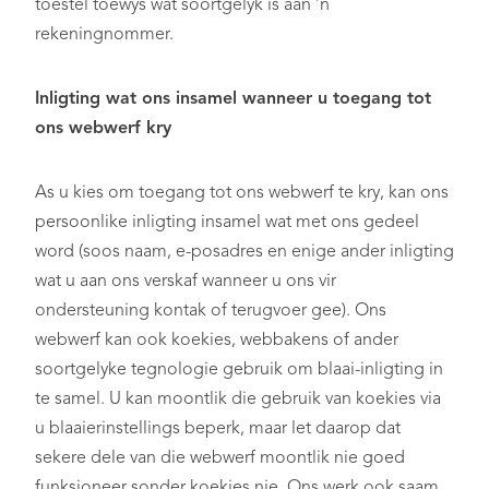
toestel toewys wat soortgelyk is aan ’n
rekeningnommer.
Inligting wat ons insamel wanneer u toegang tot
ons webwerf kry
As u kies om toegang tot ons webwerf te kry, kan ons
persoonlike inligting insamel wat met ons gedeel
word (soos naam, e-posadres en enige ander inligting
wat u aan ons verskaf wanneer u ons vir
ondersteuning kontak of terugvoer gee). Ons
webwerf kan ook koekies, webbakens of ander
soortgelyke tegnologie gebruik om blaai-inligting in
te samel. U kan moontlik die gebruik van koekies via
u blaaierinstellings beperk, maar let daarop dat
sekere dele van die webwerf moontlik nie goed
funksioneer sonder koekies nie. Ons werk ook saam