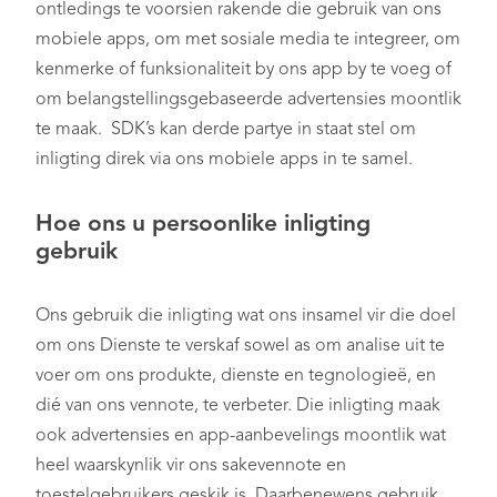
ontledings te voorsien rakende die gebruik van ons
mobiele apps, om met sosiale media te integreer, om
kenmerke of funksionaliteit by ons app by te voeg of
om belangstellingsgebaseerde advertensies moontlik
te maak. SDK’s kan derde partye in staat stel om
inligting direk via ons mobiele apps in te samel.
Hoe ons u persoonlike inligting
gebruik
Ons gebruik die inligting wat ons insamel vir die doel
om ons Dienste te verskaf sowel as om analise uit te
voer om ons produkte, dienste en tegnologieë, en
dié van ons vennote, te verbeter. Die inligting maak
ook advertensies en app-aanbevelings moontlik wat
heel waarskynlik vir ons sakevennote en
toestelgebruikers geskik is. Daarbenewens gebruik