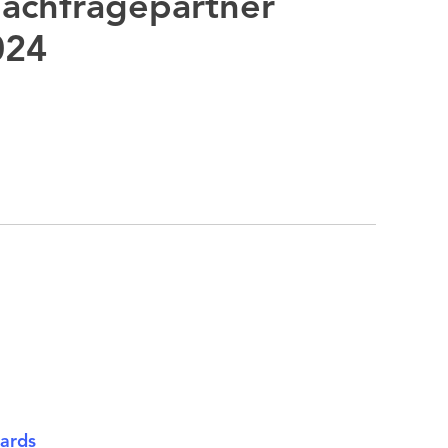
Nachfragepartner
024
ards