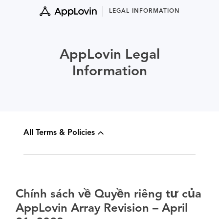
Skip
LEGAL INFORMATION
to
content
AppLovin Legal
Information
All Terms & Policies
Chính sách về Quyền riêng tư của
AppLovin Array Revision – April