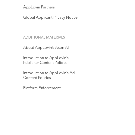
AppLovin Partners
Global Applicant Privacy Notice
ADDITIONAL MATERIALS
About AppLovin’s Axon AI
Introduction to AppLovin’s
Publisher Content Policies
Introduction to AppLovin’s Ad
Content Policies
Platform Enforcement