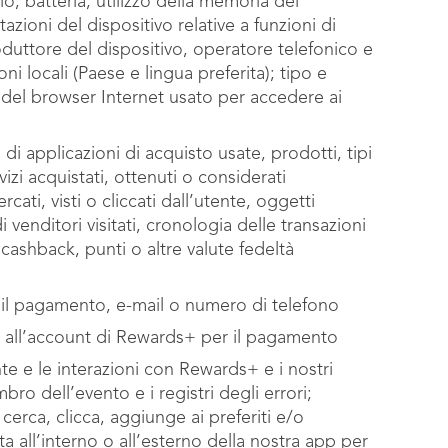
, batteria, utilizzo della memoria del
zioni del dispositivo relative a funzioni di
oduttore del dispositivo, operatore telefonico e
i locali (Paese e lingua preferita); tipo e
 del browser Internet usato per accedere ai
 di applicazioni di acquisto usate, prodotti, tipi
vizi acquistati, ottenuti o considerati
cati, visti o cliccati dall’utente, oggetti
i di venditori visitati, cronologia delle transazioni
, cashback, punti o altre valute fedeltà
r il pagamento, e-mail o numero di telefono
to all’account di Rewards+ per il pagamento
nte e le interazioni con Rewards+ e i nostri
imbro dell’evento e i registri degli errori;
cerca, clicca, aggiunge ai preferiti e/o
isita all’interno o all’esterno della nostra app per