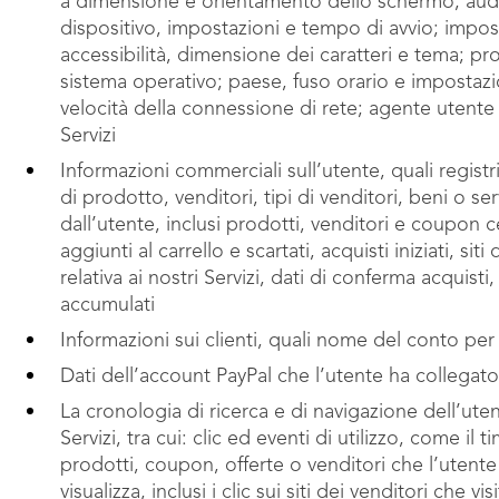
a dimensione e orientamento dello schermo, audio
dispositivo, impostazioni e tempo di avvio; imposta
accessibilità, dimensione dei caratteri e tema; pr
sistema operativo; paese, fuso orario e impostazion
velocità della connessione di rete; agente utente
Servizi
Informazioni commerciali sull’utente, quali registri
di prodotto, venditori, tipi di venditori, beni o ser
dall’utente, inclusi prodotti, venditori e coupon cer
aggiunti al carrello e scartati, acquisti iniziati, sit
relativa ai nostri Servizi, dati di conferma acquisti
accumulati
Informazioni sui clienti, quali nome del conto pe
Dati dell’account PayPal che l’utente ha collega
La cronologia di ricerca e di navigazione dell’ute
Servizi, tra cui: clic ed eventi di utilizzo, come il t
prodotti, coupon, offerte o venditori che l’utente 
visualizza, inclusi i clic sui siti dei venditori che v