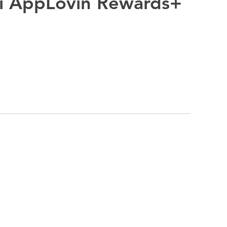
 di AppLovin Rewards+