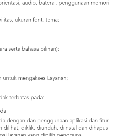
orientasi, audio, baterai, penggunaan memori
litas, ukuran font, tema;
a serta bahasa pilihan);
n untuk mengakses Layanan;
idak terbatas pada:
nda
da dengan dan penggunaan aplikasi dan fitur
 dilihat, diklik, diunduh, diinstal dan dihapus
n opsi layanan yang dipilih pengguna