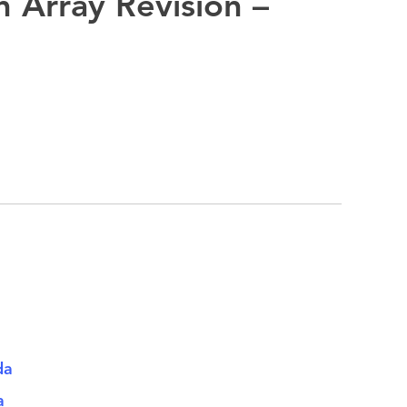
n Array Revision –
nda
da