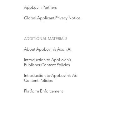
AppLovin Partners
Global Applicant Privacy Notice
ADDITIONAL MATERIALS
About AppLovin’s Axon AI
Introduction to AppLovin’s
Publisher Content Policies
Introduction to AppLovin’s Ad
Content Policies
Platform Enforcement