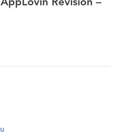
a AppLovin Revision –
RU